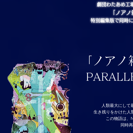
劇団わたあめ工
「ノアノ
特別編集版で同時
「ノアノ箱 
PARALL
人類最大にして
生き残りをかけた人
この物語は、
同時再